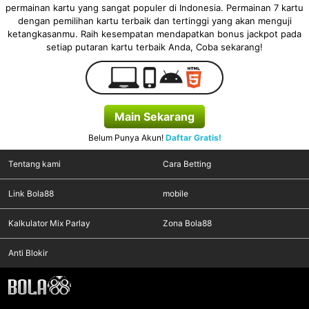
permainan kartu yang sangat populer di Indonesia. Permainan 7 kartu
dengan pemilihan kartu terbaik dan tertinggi yang akan menguji
ketangkasanmu. Raih kesempatan mendapatkan bonus jackpot pada
setiap putaran kartu terbaik Anda, Coba sekarang!
Main Sekarang
Belum Punya Akun!
Daftar Gratis!
Tentang kami
Cara Betting
Link Bola88
mobile
Kalkulator Mix Parlay
Zona Bola88
Anti Blokir